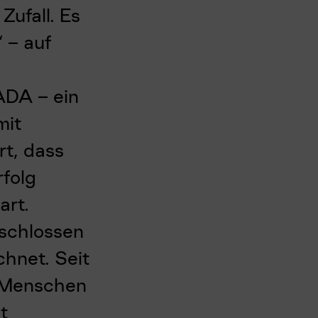
Zufall. Es
 – auf
ADA – ein
mit
rt, dass
rfolg
art.
schlossen
hnet. Seit
t Menschen
t