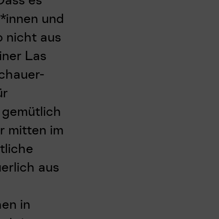
r*innen und
o nicht aus
iner Las
chauer-
ür
 gemütlich
r mitten im
tliche
erlich aus
en in