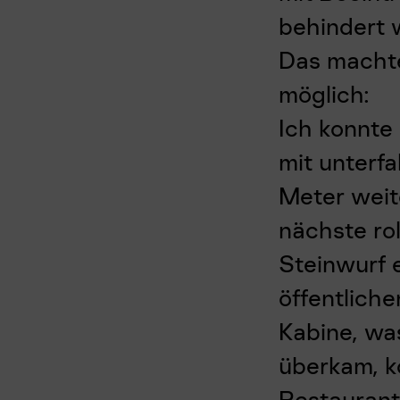
behindert 
Das machte 
möglich:
Ich konnte
mit unterf
Meter weit
nächste ro
Steinwurf e
öffentliche
Kabine, wa
überkam, k
Restaurant