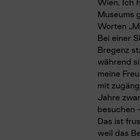
Wien. Ich 
Museums ge
Worten „Ma
Bei einer 
Bregenz sta
während si
meine Freu
mit zugäng
Jahre zwar
besuchen –
Das ist fru
weil das B