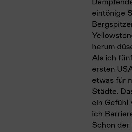
Dampfende 
eintönige 
Bergspitze
Yellowstone
herum düs
Als ich fü
ersten USA
etwas für 
Städte. Da
ein Gefühl 
ich Barrier
Schon der 