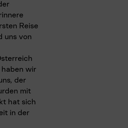
der
rinnere
rsten Reise
d uns von
Österreich
e haben wir
uns, der
urden mit
t hat sich
it in der