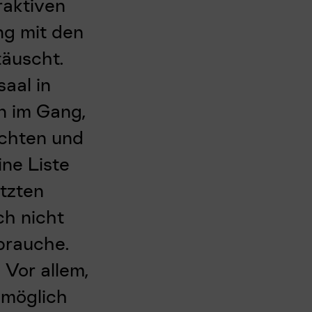
raktiven
ng mit den
äuscht.
aal in
en im Gang,
schten und
ne Liste
tzten
ch nicht
brauche.
 Vor allem,
 möglich