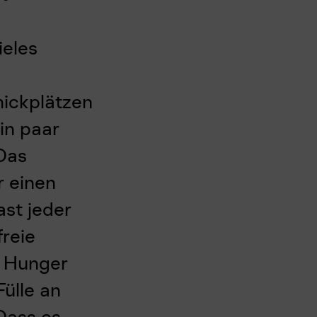
ieles
nickplätzen
in paar
Das
r einen
ast jeder
freie
r Hunger
ülle an
Dass es