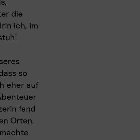
s,
er die
in ich, im
stuhl
nseres
 dass so
h eher auf
Abenteuer
zerin fand
en Orten.
, machte