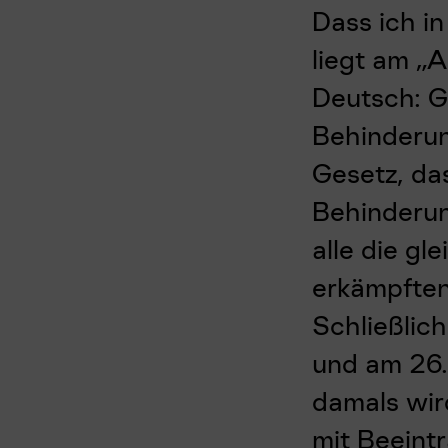
Dass ich in
liegt am „A
Deutsch: G
Behinderu
Gesetz, da
Behinderun
alle die gl
erkämpften
Schließlic
und am 26.
damals wir
mit Beeint