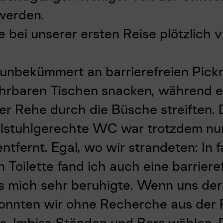
werden.
bei unserer ersten Reise plötzlich v
 unbekümmert an barrierefreien Pick
ahrbaren Tischen snacken, während e
er Rehe durch die Büsche streiften. 
llstuhlgerechte WC war trotzdem nu
ntfernt. Egal, wo wir strandeten: In f
n Toilette fand ich auch eine barriere
s mich sehr beruhigte. Wenn uns de
onnten wir ohne Recherche aus der F
s, Imbiss-Ständen und Bars wählen. 