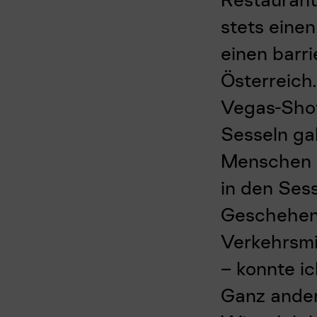
stets eine
einen barri
Österreich.
Vegas-Show
Sesseln ga
Menschen m
in den Sess
Geschehen 
Verkehrsmi
– konnte ic
Ganz ander