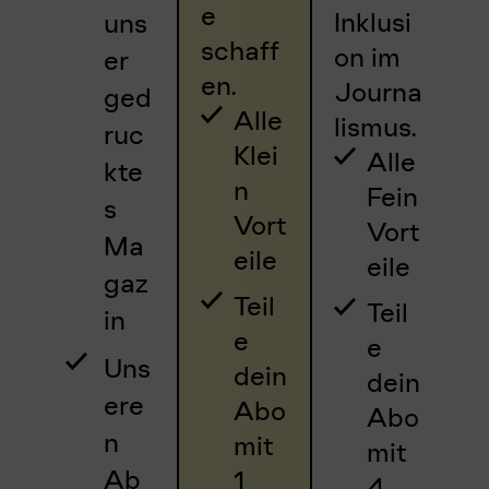
e
Inklusi
uns
schaff
on im
er
en.
Journa
ged
Alle
lismus.
ruc
Klei
Alle
kte
n
Fein
s
Vort
Vort
Ma
eile
eile
gaz
Teil
Teil
in
e
e
Uns
dein
dein
ere
Abo
Abo
n
mit
mit
Ab
1
4