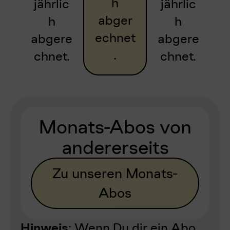
h
jährlic
jährlic
abger
h
h
echnet
abgere
abgere
.
chnet.
chnet.
Monats-Abos von
andererseits
Zu unseren Monats-
Abos
Hinweis
: Wenn Du dir ein Abo