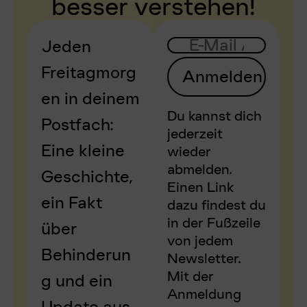
besser verstehen!
Jeden
Freitagmorg
Anmelden
en in deinem
Du kannst dich
Postfach:
jederzeit
Eine kleine
wieder
abmelden.
Geschichte,
Einen Link
ein Fakt
dazu findest du
in der Fußzeile
über
von jedem
Behinderun
Newsletter.
Mit der
g und ein
Anmeldung
Update aus