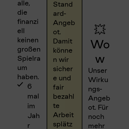
alle,
Stand
die
ard-
finanzi
Angeb
💥
ell
ot.
keinen
Damit
Wo
großen
könne
w
Spielra
n wir
um
sicher
Unser
haben.
e und
Wirku
6
fair
ngs-
mal
bezahl
Angeb
te
im
ot. Für
Arbeit
Jah
noch
splätz
r
mehr