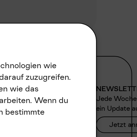
echnologien wie
darauf zuzugreifen.
en wie das
NEWSLETTE
Jede Woche e
rarbeiten. Wenn du
ein Update a
en bestimmte
Jetzt a