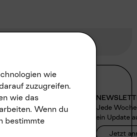
echnologien wie
darauf zuzugreifen.
en wie das
NEWSLETTE
Jede Woche e
rarbeiten. Wenn du
ein Update a
en bestimmte
Jetzt a