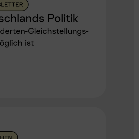
LETTER
chlands Politik
erten-Gleichstellungs-
glich ist
HEN