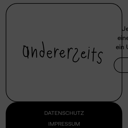
Je
ein
ein 
DATENSCHUTZ
IMPRESSUM