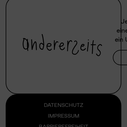
Je
ein
ein 
DATENSCHUTZ
IMPRESSUM
BARRIEREFREIHEIT