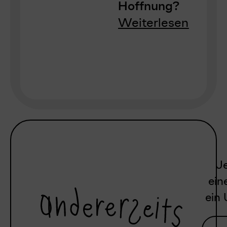
Hoffnung?
Weiterlesen
Je
ein
ein 